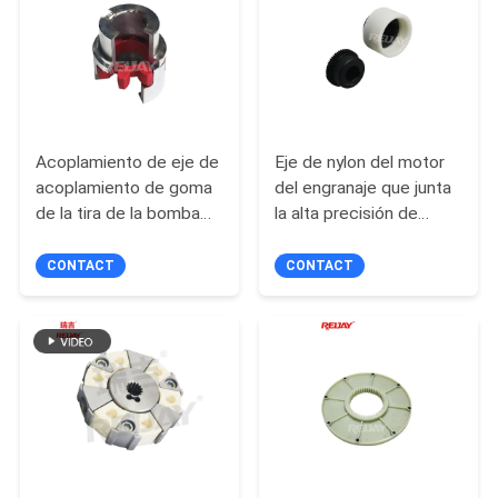
UNA
CITA
OFFICIAL
Acoplamiento de eje de
Eje de nylon del motor
WEBSITE
acoplamiento de goma
del engranaje que junta
de la tira de la bomba
la alta precisión de
flexible del ODM 26m m
Bowex B48
MAPA
CONTACT
CONTACT
DEL
SITIO
PRIVACY
POLICY