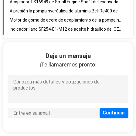
Motor de goma de acero de acoplamiento de la pompa hydráulica del eje de la torsión para bombear el acoplador ISO9001
Indicador llano SF254-E1-M12 de aceite hidráulico del OEM REIJAY
Excavador de acero Rubber Coupling Centaflex 30H para las turbinas de viento
Pequeño acoplamiento de eje cero del motor del contragolpe 50h para los sistemas de impulsión rotatorios del taladro
el engranaje de nylon de la manga 90S que junta el manguito de tubería de hincar del motor B24 engrasa resistente
Acoplamiento flexible de acoplamiento de la bomba del petróleo del engranaje de nylon de la manga de REIJAY B24
Deja un mensaje
El nivel del tanque de aceite hidráulico del ODM calibra el vidrio de vista flúido hidráulico de aluminio 127m m
¡Te llamaremos pronto!
Vista 254m m de cristal del nivel de aceite hidráulico de la alta precisión
Vidrio de vista hidráulico del aceite hidráulico del indicador llano de aceite del tanque del estruendo 127m m
Vidrio de vista hidráulico higiénico del tanque de SF/indicador llano 381m m del tanque hidráulico
Vidrio de vista del nivel de aceite hidráulico del indicador llano DIN40050 Viton de aceite hidráulico del petróleo
Alta presión de Bellhousing de la bomba de la ejecución de las piezas del sistema hydráulico RC350
Resistencia a la corrosión centrífuga de Bellhousing de la pompa hydráulica RC 300
Aleación de aluminio resistente de Bellhousing de la pompa hydráulica de la caja de cambios de RC 160
Motor eléctrico Bellhousing del engranaje para la pompa hydráulica RC400