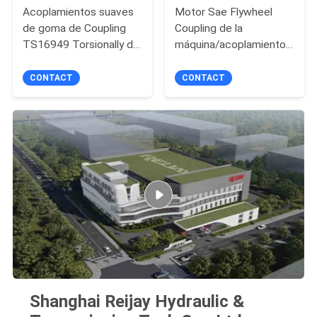
Acoplamientos suaves
Motor Sae Flywheel
de goma de Coupling
Coupling de la
TS16949 Torsionally del
máquina/acoplamiento
excavador de BFK
de goma de nylon
FL11.5 T80 del RB
CONTACT
CONTACT
Shanghai Reijay Hydraulic &