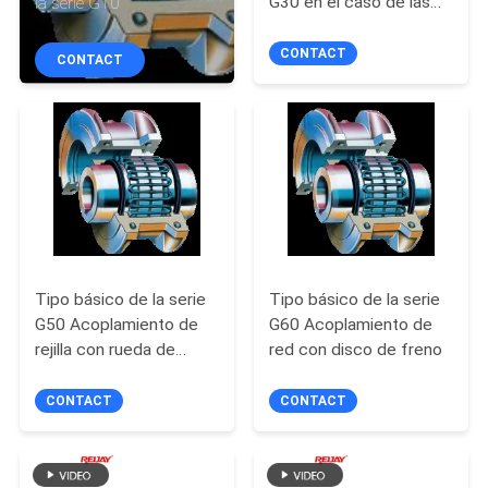
G30 en el caso de las
la serie G10
LA
redes de acoplamiento.
FÁBRICA
CONTACT
CONTACT
CONTROL
DE
CALIDAD
CONTACTO
LOS
Tipo básico de la serie
Tipo básico de la serie
G50 Acoplamiento de
G60 Acoplamiento de
E.E.U.U.
rejilla con rueda de
red con disco de freno
freno
NOTICIAS
CONTACT
CONTACT
PIDA