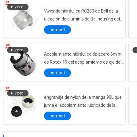
Vivienda hidráulica RC250 de Bell de la
aleación de aluminio de Bellhousing del
motor eléctrico de la nema
contact
Acoplamiento hidráulico de acero 6m m
de Rotex 19 del acoplamiento de eje del
motor del OEM
contact
engranaje de nylon de la manga 90L que
junta el acoplamiento lubricado de la
bomba del motor
contact
Acoplador TS16949 de Small Engine Shaft del excavador de la torsión
A presión la pompa hydráulica de aluminio Bell Rc400 de vivienda de Bellhousing del motor eléctrico de la fundición